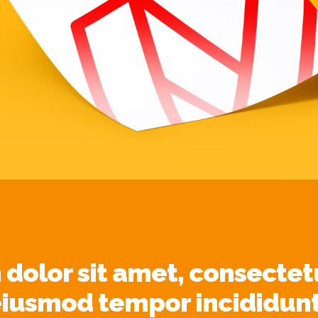
dolor sit amet, consectetu
 eiusmod tempor incididunt