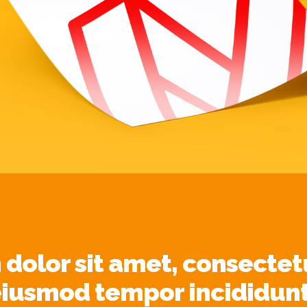
dolor sit amet, consectetu
 eiusmod tempor incididunt